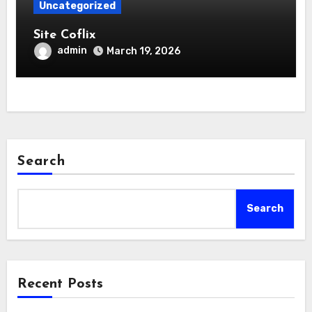
Uncategorized
Site Coflix
admin
March 19, 2026
Search
Search
Recent Posts