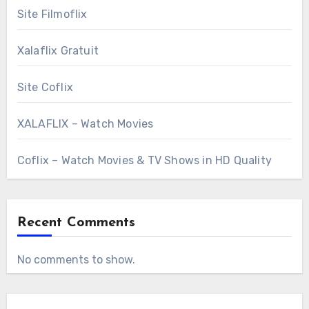
Site Filmoflix
Xalaflix Gratuit
Site Coflix
XALAFLIX – Watch Movies
Coflix – Watch Movies & TV Shows in HD Quality
Recent Comments
No comments to show.