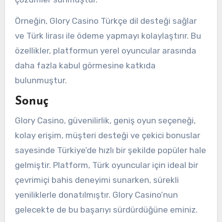
Örneğin, Glory Casino Türkçe dil desteği sağlar
ve Türk lirası ile ödeme yapmayı kolaylaştırır. Bu
özellikler, platformun yerel oyuncular arasında
daha fazla kabul görmesine katkıda
bulunmuştur.
Sonuç
Glory Casino, güvenilirlik, geniş oyun seçeneği,
kolay erişim, müşteri desteği ve çekici bonuslar
sayesinde Türkiye’de hızlı bir şekilde popüler hale
gelmiştir. Platform, Türk oyuncular için ideal bir
çevrimiçi bahis deneyimi sunarken, sürekli
yeniliklerle donatılmıştır. Glory Casino’nun
gelecekte de bu başarıyı sürdürdüğüne eminiz.