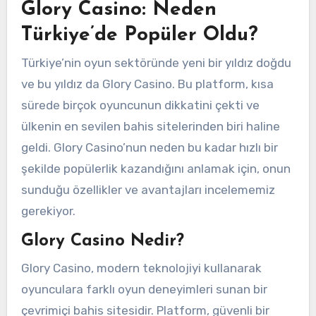
Glory Casino: Neden
Türkiye’de Popüler Oldu?
Türkiye’nin oyun sektöründe yeni bir yıldız doğdu
ve bu yıldız da Glory Casino. Bu platform, kısa
sürede birçok oyuncunun dikkatini çekti ve
ülkenin en sevilen bahis sitelerinden biri haline
geldi. Glory Casino’nun neden bu kadar hızlı bir
şekilde popülerlik kazandığını anlamak için, onun
sunduğu özellikler ve avantajları incelememiz
gerekiyor.
Glory Casino Nedir?
Glory Casino, modern teknolojiyi kullanarak
oyunculara farklı oyun deneyimleri sunan bir
çevrimiçi bahis sitesidir. Platform, güvenli bir