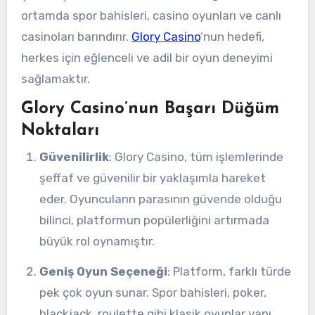
ortamda spor bahisleri, casino oyunları ve canlı
casinoları barındırır.
Glory Casino
‘nun hedefi,
herkes için eğlenceli ve adil bir oyun deneyimi
sağlamaktır.
Glory Casino’nun Başarı Düğüm
Noktaları
Güvenilirlik
: Glory Casino, tüm işlemlerinde
şeffaf ve güvenilir bir yaklaşımla hareket
eder. Oyuncuların parasının güvende olduğu
bilinci, platformun popülerliğini artırmada
büyük rol oynamıştır.
Geniş Oyun Seçeneği
: Platform, farklı türde
pek çok oyun sunar. Spor bahisleri, poker,
blackjack, roulette gibi klasik oyunlar yanı