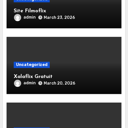
Site Filmoflix
admin
March 23, 2026
Uncategorized
Xalaflix Gratuit
admin
March 20, 2026