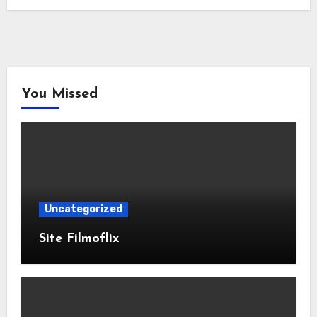
You Missed
Uncategorized
Site Filmoflix